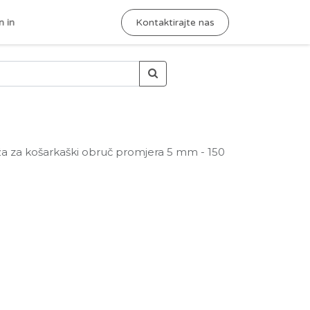
n in
Kontaktirajte nas
ža za košarkaški obruč promjera 5 mm - 150