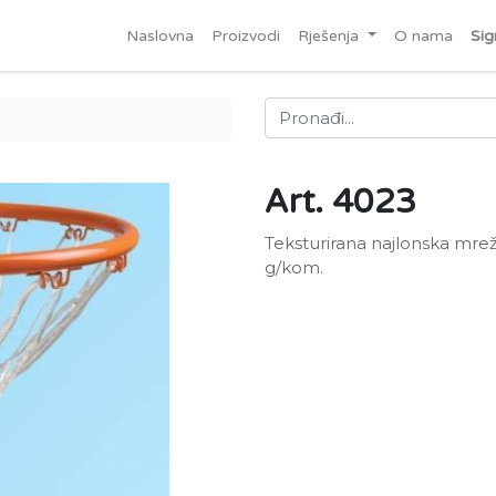
Naslovna
Proizvodi
Rješenja
O nama
Sig
Art. 4023
Teksturirana najlonska mre
g/kom.