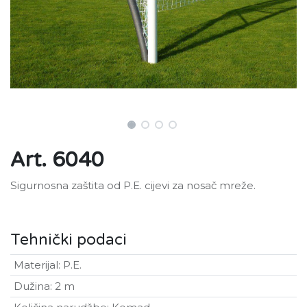
Art. 6040
Sigurnosna zaštita od P.E. cijevi za nosač mreže.
Tehnički podaci
Materijal
:
P.E.
Dužina
:
2 m